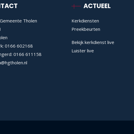
TACT
ACTUEEL
Gemeente Tholen
Kerkdiensten
1
Preekbeurten
olen
Bekijk kerkdienst live
rk:
0166 602168
Luister live
ngerd:
0166 611158
a@hgtholen.nl