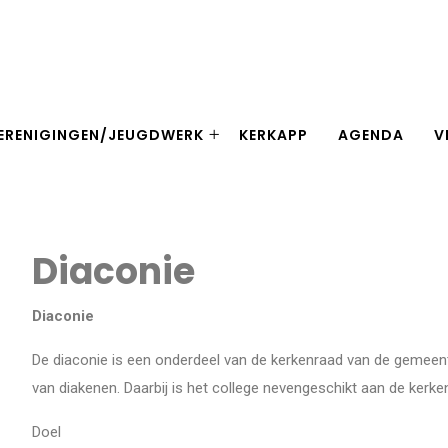
Home
Diaconie
ERENIGINGEN/JEUGDWERK
KERKAPP
AGENDA
V
Diaconie
Diaconie
De diaconie is een onderdeel van de kerkenraad van de gemeent
van diakenen. Daarbij is het college nevengeschikt aan de kerke
Doel