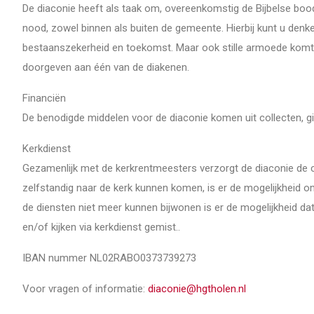
De diaconie heeft als taak om, overeenkomstig de Bijbelse boo
nood, zowel binnen als buiten de gemeente. Hierbij kunt u de
bestaanszekerheid en toekomst. Maar ook stille armoede komt s
doorgeven aan één van de diakenen.
Financiën
De benodigde middelen voor de diaconie komen uit collecten, g
Kerkdienst
Gezamenlijk met de kerkrentmeesters verzorgt de diaconie de co
zelfstandig naar de kerk kunnen komen, is er de mogelijkheid 
de diensten niet meer kunnen bijwonen is er de mogelijkheid da
en/of kijken via kerkdienst gemist..
IBAN nummer NL02RABO0373739273
Voor vragen of informatie:
diaconie@hgtholen.nl