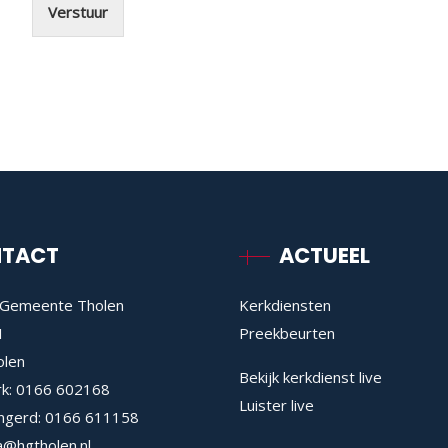
Verstuur
TACT
ACTUEEL
Gemeente Tholen
Kerkdiensten
1
Preekbeurten
olen
Bekijk kerkdienst live
rk:
0166 602168
Luister live
ngerd:
0166 611158
a@hgtholen.nl