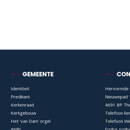
GEMEENTE
CON
Identiteit
Hervormde 
Predikant
Nieuwepad 
Kerkenraad
4691 BP Th
Kerkgebouw
Telefoon ke
Het ‘van Dam’ orgel
Telefoon Wi
ANBI
Scriba:
scrib